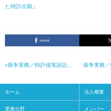
た特許出願
」
«係争実務／特許侵害訴訟（4）_訴訟の準備
ホーム
法人概要
業務分野
メンバー