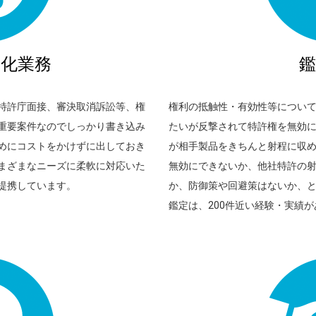
利化業務
鑑
特許庁面接、審決取消訴訟等、権
権利の抵触性・有効性等につい
重要案件なのでしっかり書き込み
たいが反撃されて特許権を無効
めにコストをかけずに出しておき
が相手製品をきちんと射程に収
まざまなニーズに柔軟に対応いた
無効にできないか、他社特許の
提携しています。
か、防御策や回避策はないか、
鑑定は、200件近い経験・実績